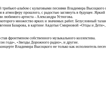
й трибьют-альбом с культовыми песнями Владимира Высоцкого в
ся в атмосферу прошлого, с радостью заглянуть в будущее. Ярк
ми любимого артиста - Александра Устюгова.
у которого множество ярких и значимых работ. Безусловный тал
Евгения Базарова, в картине Авдотьи Смирновой «Отцы и Дети»
 став фронтменом собственного музыкального коллектива.
н года», «Звезды Дорожного радио», и другие.
онцерте Владимира Высоцкого не только как исполнитель песен