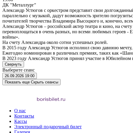
ДК "Металлург"
Александр Устюгов с оркестром представит свои долгожданны
параллельно с музыкой, дадут возможность зрителю погрузить
почитателей творчества Владимира Высоцкого и, конечно, все
Александр Устюгов – российский актер театра и кино, на счет
перевоплощаться в очень разных, но всеми любимых героев - 
войны».
На счету Александра около сотни успешных ролей.
В 2015 году Александр Устюгов исполнил свою давнюю мечту,
Ежегодно номинирован в различных премиях, таких как «Шансо
В 2023 году Александр Устюгов принял участие в Юбилейном к
Свернуть
Выберите сеанс
26.09.2026
19:00
Показать еще
Скрыть сеансы
О нас
Контакты
Кассы
Электронный подарочный билет
Галерея