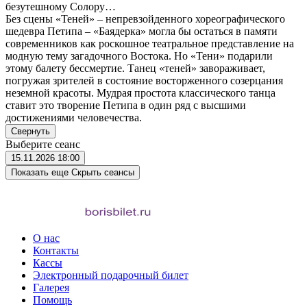
безутешному Солору…
Без сцены «Теней» – непревзойденного хореографического
шедевра Петипа – «Баядерка» могла бы остаться в памяти
современников как роскошное театральное представление на
модную тему загадочного Востока. Но «Тени» подарили
этому балету бессмертие. Танец «теней» завораживает,
погружая зрителей в состояние восторженного созерцания
неземной красоты. Мудрая простота классического танца
ставит это творение Петипа в один ряд с высшими
достижениями человечества.
Свернуть
Выберите сеанс
15.11.2026
18:00
Показать еще
Скрыть сеансы
О нас
Контакты
Кассы
Электронный подарочный билет
Галерея
Помощь