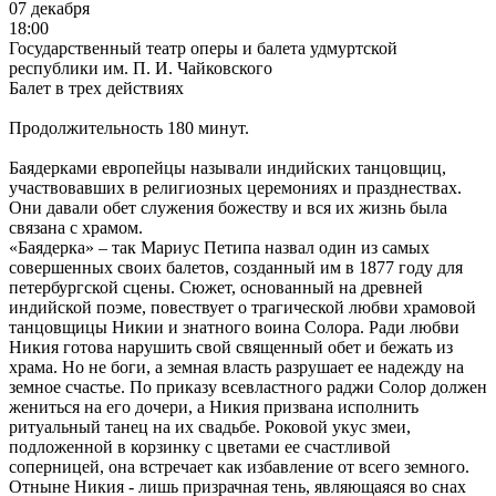
07 декабря
18:00
Государственный театр оперы и балета удмуртской
республики им. П. И. Чайковского
Балет в трех действиях
Продолжительность 180 минут.
Баядерками европейцы называли индийских танцовщиц,
участвовавших в религиозных церемониях и празднествах.
Они давали обет служения божеству и вся их жизнь была
связана с храмом.
«Баядерка» – так Мариус Петипа назвал один из самых
совершенных своих балетов, созданный им в 1877 году для
петербургской сцены. Сюжет, основанный на древней
индийской поэме, повествует о трагической любви храмовой
танцовщицы Никии и знатного воина Солора. Ради любви
Никия готова нарушить свой священный обет и бежать из
храма. Но не боги, а земная власть разрушает ее надежду на
земное счастье. По приказу всевластного раджи Солор должен
жениться на его дочери, а Никия призвана исполнить
ритуальный танец на их свадьбе. Роковой укус змеи,
подложенной в корзинку с цветами ее счастливой
соперницей, она встречает как избавление от всего земного.
Отныне Никия - лишь призрачная тень, являющаяся во снах