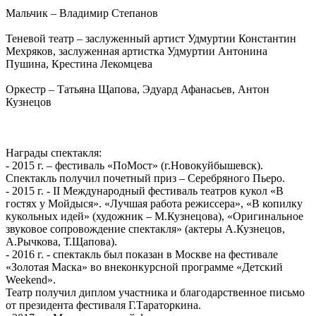
Мальчик – Владимир Степанов
Теневой театр – заслуженный артист Удмуртии Константин
Мехряков, заслуженная артистка Удмуртии Антонина
Пушина, Крестина Лекомцева
Оркестр – Татьяна Щапова, Эдуард Афанасьев, Антон
Кузнецов
Награды спектакля:
- 2015 г. – фестиваль «ПоМост» (г.Новокуйбышевск).
Спектакль получил почетный приз – Серебряного Пьеро.
- 2015 г. - II Международный фестиваль театров кукол «В
гостях у Мойдыся». «Лучшая работа режиссера», «В копилку
кукольных идей» (художник – М.Кузнецова), «Оригинальное
звуковое сопровождение спектакля» (актеры А.Кузнецов,
А.Рычкова, Т.Щапова).
- 2016 г. - спектакль был показан в Москве на фестивале
«Золотая Маска» во внеконкурсной программе «Детский
Weekend».
Театр получил диплом участника и благодарственное письмо
от президента фестиваля Г.Тараторкина.