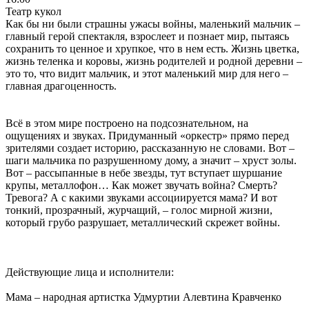
Театр кукол
Как бы ни были страшны ужасы войны, маленький мальчик –
главный герой спектакля, взрослеет и познает мир, пытаясь
сохранить то ценное и хрупкое, что в нем есть. Жизнь цветка,
жизнь теленка и коровы, жизнь родителей и родной деревни –
это то, что видит мальчик, и этот маленький мир для него –
главная драгоценность.
Всё в этом мире построено на подсознательном, на
ощущениях и звуках. Придуманный «оркестр» прямо перед
зрителями создает историю, рассказанную не словами. Вот –
шаги мальчика по разрушенному дому, а значит – хруст золы.
Вот – рассыпанные в небе звезды, тут вступает шуршание
крупы, металлофон… Как может звучать война? Смерть?
Тревога? А с какими звуками ассоциируется мама? И вот
тонкий, прозрачный, журчащий, – голос мирной жизни,
который грубо разрушает, металлический скрежет войны.
Действующие лица и исполнители:
Мама – народная артистка Удмуртии Алевтина Кравченко