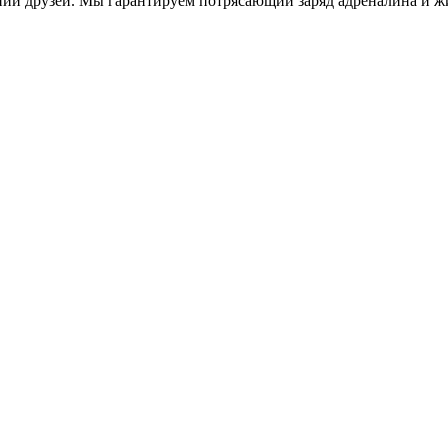
нии друзей. Мы гарантируем потрясающий заряд адреналина и ж