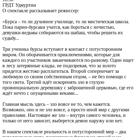
ГРДТ Удмуртии
О спектакле рассказывает режиссер:
«Бурса – то ли духовное училище, то ли мистическая школа.
Пока парни-бурсаки учатся, как бороться с нечистью,
девушки-ведьмы собираются на шабаш, чтобы решить их
судьбу...
Три ученика бурсы вступают в контакт с потусторонним
миром. Он оборачивается приключениями, которые для
каждого из участников заканчиваются по-разному. Один ищет
в лесу затерянные клады, не подозревая, что за золото
придется жестоко расплатиться. Второй соперничает за
любимую со своим собственным отцом, – не без помощи с
того света. Третий идёт искоренять зло в глухую
провинциальную деревушку с заброшенной церковью, где его
ждёт нечто с опущенными веками...
Главная мысль здесь – зло вовсе не то, чем кажется.
Возможно, оно и не зло вовсе, а просто иной мир с другими
правилами. Настоящее же зло – внутри самого человека, и
только от него зависит, выберется демон наружу или нет.
В нашем спектакле реальность и потусторонний мир – два