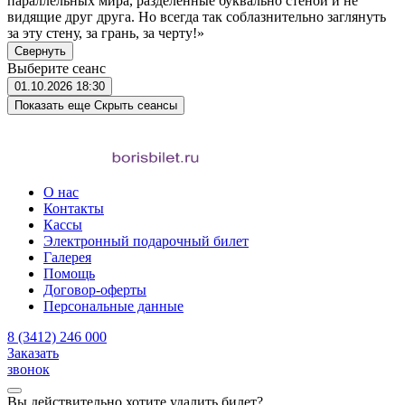
параллельных мира, разделенные буквально стеной и не
видящие друг друга. Но всегда так соблазнительно заглянуть
за эту стену, за грань, за черту!»
Свернуть
Выберите сеанс
01.10.2026
18:30
Показать еще
Скрыть сеансы
О нас
Контакты
Кассы
Электронный подарочный билет
Галерея
Помощь
Договор-оферты
Персональные данные
8 (3412) 246 000
Заказать
звонок
Вы действительно хотите удалить билет?