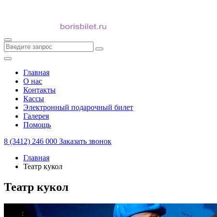
Главная
О нас
Контакты
Кассы
Электронный подарочный билет
Галерея
Помощь
8 (3412) 246 000
Заказать звонок
Главная
Театр кукол
Театр кукол