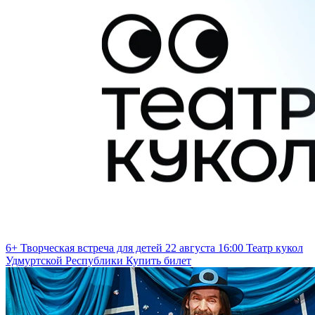
6+
Творческая встреча для детей
22 августа 16:00
Театр кукол
Удмуртской Республики
Купить билет