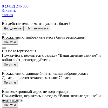
8 (3412) 246 000
Заказать
звонок
Вы действительно хотите удалить билет?
Да, удалить
Нет, вернуться
К сожалению, выбранные места были распроданы
Понятно
Вы не авторизованы
Пожалуйста, вернитесь к разделу “Ваши личные данные” и
войдите / зарегистрируйтесь.
Понятно
К сожалению, данные билеты нельзя забронировать
До мероприятия осталось меньше 72 часов.
Понятно
Ваш электронный адрес не подтвержден
Пожалуйста, вернитесь к разделу “Ваши личные данные” и
подтвердите.
Понятно